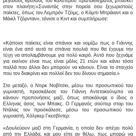
μεγάλους θρύλους του καλύτερου πρωταθλήματος μπάσκετ
στον πλανήτη:«Συναντάς στην πορεία σου ξεχωριστούς
παίκτες, όπως τον Λεμπρόν Τζέιμς, ο Κόμπι Μπράιαντ και ο
Μάικλ Τζόρνταν», τόνισε ο Κιντ και συμπλήρωσε:
«Κάποιοι παίκτες είναι σπάνιοι και νομίζω πως ο Γιάννης
είναι ένα από αυτά τα σπάνια πουλιά που θα έχουμε την
τύχη να απολαμβάνουμε για πολύ καιρό. Αυτό που ξεχνάμε
για εκείνον είναι πως είναι μόλις 21 ετών και κάνει τόσα
πολλά που άλλοι δεν μπορούν να κάνουν. Είναι το στοιχείο
που τον διακρίνει και πολλοί δεν του δίνουν σημασία.»
Στο μεταξύ, ο Ντιρκ Νοβίτσκι, μέσω του προσωπικού του
γυμναστή, προσκάλεσε τον Γιάννη Αντετοκούνμπο να
κάνουν προπονήσεις μαζί, όπως αποκάλυψε ο ίδιος ο
Ελληνας άσος των Μπακς. Ο Γερμανός σούπερ σταρ του
Ντάλας τον προσκάλεσε, μέσω του προσωπικού του
γυμναστή, Χόλγκερ Γκεσβίντερ:
«Δουλεύουν μαζί στη Γερμανία, η οποία δεν απέχει πολύ
από την Ελλάδα, και μου είπε αν θέλω, πως μπορώ να