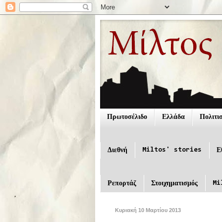
Πρωτοσέλιδο
Ελλάδα
Πολιτι
Miltos' stories
Διεθνή
Ε
Mi
Ρεπορτάζ
Στοιχηματισμός
Κυριακή 10 Μαρτίου 2013