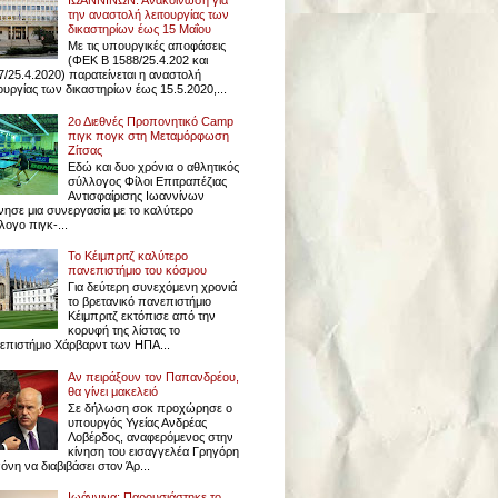
ΙΩΑΝΝΙΝΩΝ: Ανακοίνωση για
την αναστολή λειτουργίας των
δικαστηρίων έως 15 Μαΐου
Με τις υπουργικές αποφάσεις
(ΦΕΚ Β 1588/25.4.202 και
7/25.4.2020) παρατείνεται η αναστολή
ουργίας των δικαστηρίων έως 15.5.2020,...
2ο Διεθνές Προπονητικό Camp
πιγκ πογκ στη Μεταμόρφωση
Ζίτσας
Εδώ και δυο χρόνια ο αθλητικός
σύλλογος Φίλοι Επιτραπέζιας
Αντισφαίρισης Ιωαννίνων
ίνησε μια συνεργασία με το καλύτερο
ογο πιγκ-...
Το Κέιμπριτζ καλύτερο
πανεπιστήμιο του κόσμου
Για δεύτερη συνεχόμενη χρονιά
το βρετανικό πανεπιστήμιο
Κέιμπριτζ εκτόπισε από την
κορυφή της λίστας το
επιστήμιο Χάρβαρντ των ΗΠΑ...
Αν πειράξουν τον Παπανδρέου,
θα γίνει μακελειό
Σε δήλωση σοκ προχώρησε ο
υπουργός Υγείας Ανδρέας
Λοβέρδος, αναφερόμενος στην
κίνηση του εισαγγελέα Γρηγόρη
νη να διαβιβάσει στον Άρ...
Ιωάννινα: Παρουσιάστηκε το