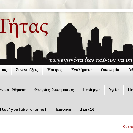
σμός
Συνεντεύξεις
Ήπειρος
Εγκλήματα
Οικονομία
Αθ
θνικά Θέματα
Θεωρίες Συνωμοσίας
Περίεργα
Υγεία
Πε
ltos'youtube channel
link16
Ιωάννινα
Οι επ