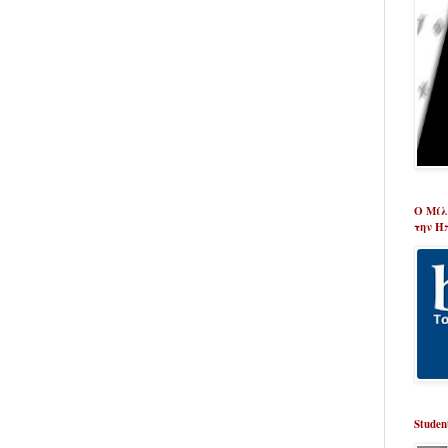
Ο Μίλ
την Ή
Studen