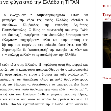
ι να φύγει από την Ελλάδα η ΤΙΤΑΝ
ΤΟ Π
Τραγ
Το ενδεχόμενο η τσιμεντοβιομηχανία "Τιτάν" να
μετά
μεταφέρει την έδρα της εκτός Ελλάδος εξετάζει ο
Διευθύνων Σύμβουλος της εταιρείας Δημήτρης
Παπαλεξόπουλος.
Ο ίδιος σε συνέντευξή του στην "Welt
am Sonntag", αναφέρεται στις δυσκολίες δανεισμού των
ελληνικών επιχειρήσεων, αλλά και στην πτώση της
ζήτησης του τσιμέντου στο επίπεδο, όπως λέει, του '60.
Χαρακτηρίζει δε "καταστροφή" την ανεργία των νέων και
την επιλογή πολλών να εγκαταλείψουν την Ελλάδα.
10 ετών εδώ στην Ελλάδα. Η παράδοση αυτή δημιουργεί και
νωρίζει εάν η κατάσταση μακροπρόθεσμα θα σταθεροποιηθεί
Γι' αυτό πρέπει να είμαστε έτοιμοι για κάθε εναλλακτική",
Η σελ
επισημαίνει ότι δανείζεται πλέον με πολύ δυσμενέστερους
ιστεί, εάν θέλουμε να συνεχίσουμε να υπάρχουμε. Δεν ξέρω
ντιλαμβάνονται πόσο δύσκολη έχει γίνει εδώ η κατάσταση",
πλειοψηφία των Ελλήνων διαθέτει μεγάλη υπομονή. Όμως,
ιά και κανένα από αυτά τα παιδιά δε βρίσκει δουλειά. Η
ο 60%. Πολλοί εγκαταλείπουν την Ελλάδα. Αυτό αποτελεί