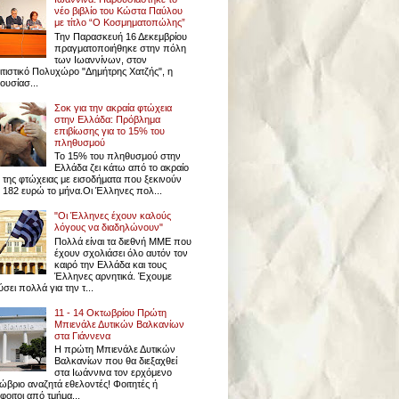
νέο βιβλίο του Κώστα Παύλου
με τίτλο “Ο Κοσμηματοπώλης”
Την Παρασκευή 16 Δεκεμβρίου
πραγματοποιήθηκε στην πόλη
των Ιωαννίνων, στον
ιτιστικό Πολυχώρο "Δημήτρης Χατζής", η
ουσίασ...
Σοκ για την ακραία φτώχεια
στην Ελλάδα: Πρόβλημα
επιβίωσης για το 15% του
πληθυσμού
Το 15% του πληθυσμού στην
Ελλάδα ζει κάτω από το ακραίο
ο της φτώχειας με εισοδήματα που ξεκινούν
 182 ευρώ το μήνα.Οι Έλληνες πολ...
"Οι Έλληνες έχουν καλούς
λόγους να διαδηλώνουν"
Πολλά είναι τα διεθνή ΜΜΕ που
έχουν σχολιάσει όλο αυτόν τον
καιρό την Ελλάδα και τους
Έλληνες αρνητικά. Έχουμε
σει πολλά για την τ...
11 - 14 Οκτωβρίου Πρώτη
Μπιενάλε Δυτικών Βαλκανίων
στα Γιάννενα
Η πρώτη Μπιενάλε Δυτικών
Βαλκανίων που θα διεξαχθεί
στα Ιωάννινα τον ερχόμενο
ώβριο αναζητά εθελοντές! Φοιτητές ή
οιτοι από τμήμα...