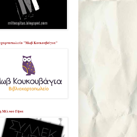
οχαρτοπωλείο "Μωβ Κουκουβάγια"
η Μίλτου Γήτα