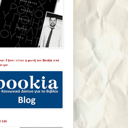
τος Γήτας είναι η φωνή του Bookia από
πειρο
t Life