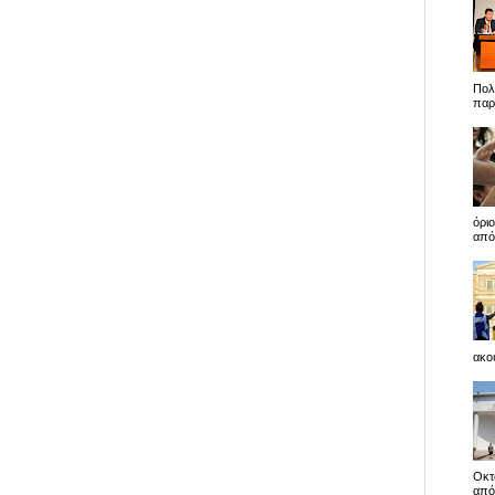
Πολ
παρ
όρι
από
ακού
Οκτ
απόφ