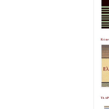
Ελλην
ΤΑ Α