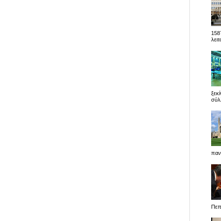
158
λειτ
ξεκ
σύλλ
παν
Πεπό