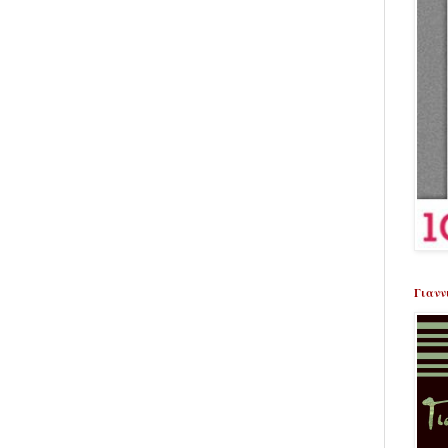
Γιανν