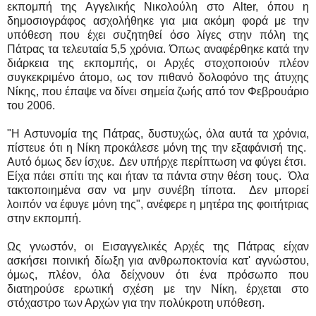
εκπομπή της Αγγελικής Νικολούλη στο Alter, όπου η
δημοσιογράφος ασχολήθηκε για μια ακόμη φορά με την
υπόθεση που έχει συζητηθεί όσο λίγες στην πόλη της
Πάτρας τα τελευταία 5,5 χρόνια. Όπως αναφέρθηκε κατά την
διάρκεια της εκπομπής, οι Αρχές στοχοποιούν πλέον
συγκεκριμένο άτομο, ως τον πιθανό δολοφόνο της άτυχης
Νίκης, που έπαψε να δίνει σημεία ζωής από τον Φεβρουάριο
του 2006.
"Η Αστυνομία της Πάτρας, δυστυχώς, όλα αυτά τα χρόνια,
πίστευε ότι η Νίκη προκάλεσε μόνη της την εξαφάνισή της.
Αυτό όμως δεν ίσχυε.
Δεν υπήρχε περίπτωση να φύγει έτσι.
Είχα πάει σπίτι της και ήταν τα πάντα στην θέση τους.
Όλα
τακτοποιημένα σαν να μην συνέβη τίποτα.
Δεν μπορεί
λοιπόν να έφυγε μόνη της", ανέφερε η μητέρα της φοιτήτριας
στην εκπομπή.
Ως γνωστόν, οι Εισαγγελικές Αρχές της Πάτρας είχαν
ασκήσει ποινική δίωξη για ανθρωποκτονία κατ' αγνώστου,
όμως, πλέον, όλα δείχνουν ότι ένα πρόσωπο που
διατηρούσε ερωτική σχέση με την Νίκη, έρχεται στο
στόχαστρο των Αρχών για την πολύκροτη υπόθεση.